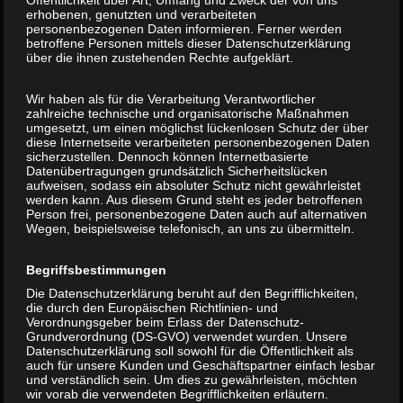
Öffentlichkeit über Art, Umfang und Zweck der von uns
F.Hillenhinrichs GmbH
erhobenen, genutzten und verarbeiteten
personenbezogenen Daten informieren. Ferner werden
betroffene Personen mittels dieser Datenschutzerklärung
über die ihnen zustehenden Rechte aufgeklärt.
Schelmkapper Str. 5
Wir haben als für die Verarbeitung Verantwortlicher
zahlreiche technische und organisatorische Maßnahmen
49624 Löningen-Bunnen
umgesetzt, um einen möglichst lückenlosen Schutz der über
diese Internetseite verarbeiteten personenbezogenen Daten
sicherzustellen. Dennoch können Internetbasierte
Datenübertragungen grundsätzlich Sicherheitslücken
Tel.: 05434 - 2187
aufweisen, sodass ein absoluter Schutz nicht gewährleistet
werden kann. Aus diesem Grund steht es jeder betroffenen
Fax: 05434 - 8069721
Person frei, personenbezogene Daten auch auf alternativen
Wegen, beispielsweise telefonisch, an uns zu übermitteln.
Email: info@hillenhinrichs.de
Begriffsbestimmungen
Die Datenschutzerklärung beruht auf den Begrifflichkeiten,
die durch den Europäischen Richtlinien- und
Verordnungsgeber beim Erlass der Datenschutz-
Grundverordnung (DS-GVO) verwendet wurden. Unsere
Kontakt
Datenschutzerklärung soll sowohl für die Öffentlichkeit als
auch für unsere Kunden und Geschäftspartner einfach lesbar
und verständlich sein. Um dies zu gewährleisten, möchten
wir vorab die verwendeten Begrifflichkeiten erläutern.