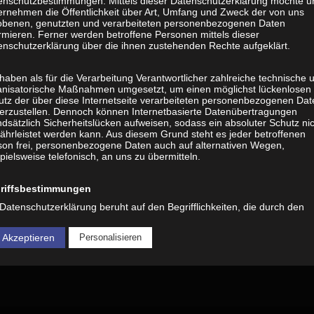
enschutzbestimmungen. Mittels dieser Datenschutzerklärung möchte u
ernehmen die Öffentlichkeit über Art, Umfang und Zweck der von uns
obenen, genutzten und verarbeiteten personenbezogenen Daten
rmieren. Ferner werden betroffene Personen mittels dieser
enschutzerklärung über die ihnen zustehenden Rechte aufgeklärt.
Kontakt
haben als für die Verarbeitung Verantwortlicher zahlreiche technische 
Impressum
anisatorische Maßnahmen umgesetzt, um einen möglichst lückenlosen
utz der über diese Internetseite verarbeiteten personenbezogenen Dat
Datenschutzerklärung
herzustellen. Dennoch können Internetbasierte Datenübertragungen
dsätzlich Sicherheitslücken aufweisen, sodass ein absoluter Schutz ni
ährleistet werden kann. Aus diesem Grund steht es jeder betroffenen
son frei, personenbezogene Daten auch auf alternativen Wegen,
pielsweise telefonisch, an uns zu übermitteln.
riffsbestimmungen
Datenschutzerklärung beruht auf den Begrifflichkeiten, die durch den
opäischen Richtlinien- und Verordnungsgeber beim Erlass der
enschutz-Grundverordnung (DS-GVO) verwendet wurden. Unsere
 Akzeptieren
Personalisieren
nschutzerklärung soll sowohl für die Öffentlichkeit als auch für unsere
den und Geschäftspartner einfach lesbar und verständlich sein. Um di
ewährleisten, möchten wir vorab die verwendeten Begrifflichkeiten
utern.
 verwenden in dieser Datenschutzerklärung unter anderem die folgend