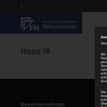
Dat
Sta
Haus 18
Wir
Nutz
per
Ser
neh
erf
erfo
Grun
Die
Ans
erf
Bauunternehmen
Übe