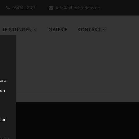
05434 - 2187
info@hillenhinrichs.de
LEISTUNGEN
GALERIE
KONTAKT
ere
ten
der
Links